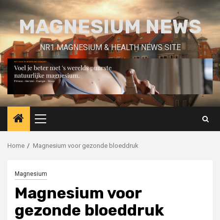
Skip
to
MAGNESIUM NEWS
content
NR1 MAGNESIUM & HEALTH NEWS SITE
Primary
Menu
Home
Magnesium voor gezonde bloeddruk
Magnesium
Magnesium voor
gezonde bloeddruk