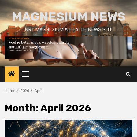
Skip
to
MAGNESIUM NEWS
content
NR1 MAGNESIUM & HEALTH NEWS SITE
Primary
Menu
Home
2026
April
Month:
April 2026