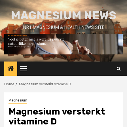
Skip
to
MAGNESIUM NEWS
content
NR1 MAGNESIUM & HEALTH NEWS SITE
Primary
Menu
Home
Magnesium versterkt vitamine D
Magnesium
Magnesium versterkt
vitamine D