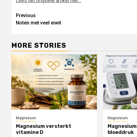
Lees het originele artikel hier…
Post
Previous
Noten met veel eiwit
navigation
MORE STORIES
Magnesium
Magnesium
Magnesium versterkt
Magnesium 
vitamine D
bloeddruk