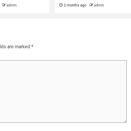
admin
2 months ago
admin
elds are marked
*