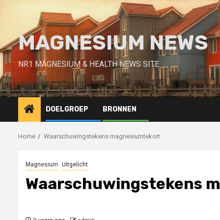
Skip
to
content
MAGNESIUM NEWS
NR1 MAGNESIUM & HEALTH NEWS SITE
DOELGROEP
BRONNEN
Home
Waarschuwingstekens magnesiumtekort
Magnesium
Uitgelicht
Waarschuwingstekens m