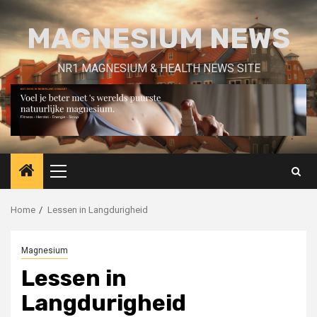
Skip
to
MAGNESIUM NEWS
content
NR1 MAGNESIUM & HEALTH NEWS SITE
Primary
Menu
Home
Lessen in Langdurigheid
Magnesium
Lessen in
Langdurigheid