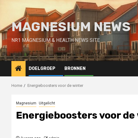
Skip
to
content
MAGNESIUM NEWS
NR1 MAGNESIUM & HEALTH NEWS SITE
DOELGROEP
BRONNEN
Home
Energieboosters voor de winter
Magnesium
Uitgelicht
Energieboosters voor de