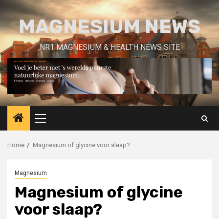
Skip
to
MAGNESIUM NEWS
content
NR1 MAGNESIUM & HEALTH NEWS SITE
Primary
Menu
Home
Magnesium of glycine voor slaap?
Magnesium
Magnesium of glycine
voor slaap?