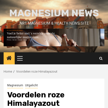
Skip
to
MAGNESIUM NEWS
content
NR1 MAGNESIUM & HEALTH NEWS SITE
Primary
Menu
Home
Voordelen roze Himalayazout
Magnesium
Uitgelicht
Voordelen roze
Himalayazout