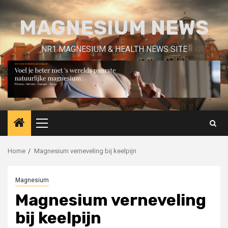
Skip
to
MAGNESIUM NEWS
content
NR1 MAGNESIUM & HEALTH NEWS SITE
Primary
Menu
Home
Magnesium verneveling bij keelpijn
Magnesium
Magnesium verneveling
bij keelpijn