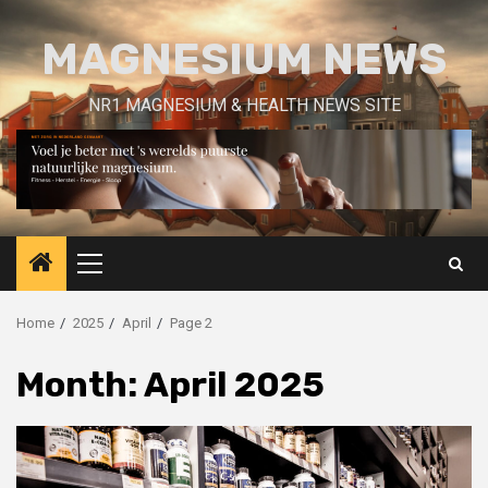
Skip
to
MAGNESIUM NEWS
content
NR1 MAGNESIUM & HEALTH NEWS SITE
Primary
Menu
Home
2025
April
Page 2
Month:
April 2025