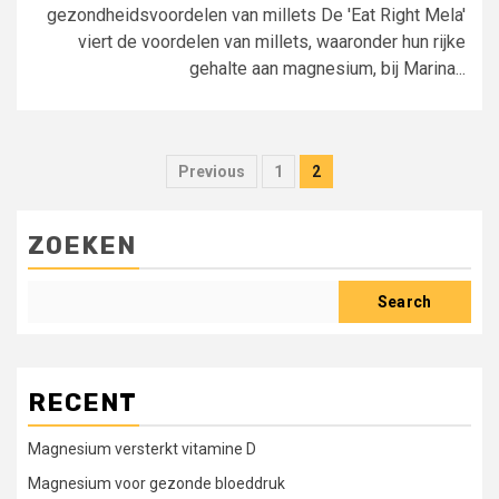
gezondheidsvoordelen van millets De 'Eat Right Mela'
viert de voordelen van millets, waaronder hun rijke
gehalte aan magnesium, bij Marina...
Posts
Previous
1
2
pagination
ZOEKEN
Search
RECENT
Magnesium versterkt vitamine D
Magnesium voor gezonde bloeddruk