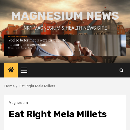
Skip
to
MAGNESIUM NEWS
content
NR1 MAGNESIUM & HEALTH NEWS SITE
Primary
Menu
Home
Eat Right Mela Millets
Magnesium
Eat Right Mela Millets