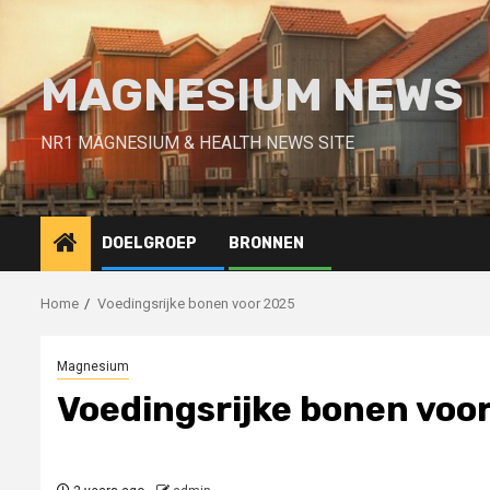
Skip
to
content
MAGNESIUM NEWS
NR1 MAGNESIUM & HEALTH NEWS SITE
DOELGROEP
BRONNEN
Home
Voedingsrijke bonen voor 2025
Magnesium
Voedingsrijke bonen voo