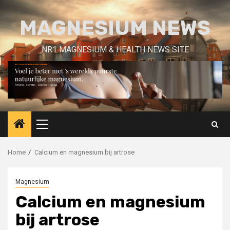
Skip
to
MAGNESIUM NEWS
content
NR1 MAGNESIUM & HEALTH NEWS SITE
Primary
Menu
Home
Calcium en magnesium bij artrose
Magnesium
Calcium en magnesium
bij artrose