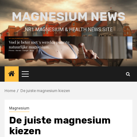
Skip
to
MAGNESIUM NEWS
content
NR1 MAGNESIUM & HEALTH NEWS SITE
Primary
Menu
Home
De juiste magnesium kiezen
Magnesium
De juiste magnesium
kiezen