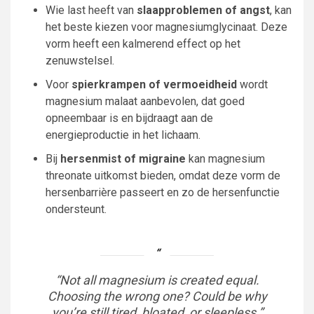
Wie last heeft van
slaapproblemen of angst
, kan
het beste kiezen voor magnesiumglycinaat. Deze
vorm heeft een kalmerend effect op het
zenuwstelsel.
Voor
spierkrampen of vermoeidheid
wordt
magnesium malaat aanbevolen, dat goed
opneembaar is en bijdraagt aan de
energieproductie in het lichaam.
Bij
hersenmist of migraine
kan magnesium
threonate uitkomst bieden, omdat deze vorm de
hersenbarrière passeert en zo de hersenfunctie
ondersteunt.
“Not all magnesium is created equal.
Choosing the wrong one? Could be why
you’re still tired, bloated, or sleepless.”