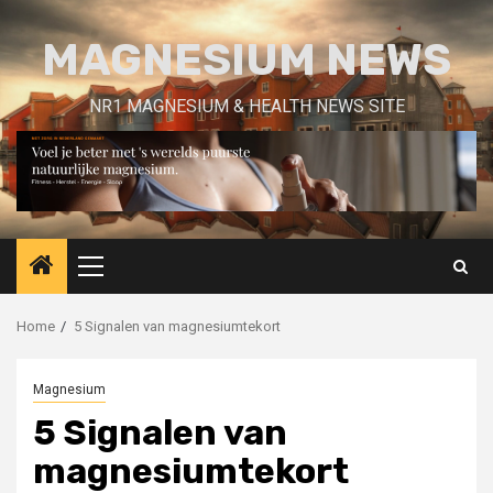
Skip
to
MAGNESIUM NEWS
content
NR1 MAGNESIUM & HEALTH NEWS SITE
Primary
Menu
Home
5 Signalen van magnesiumtekort
Magnesium
5 Signalen van
magnesiumtekort